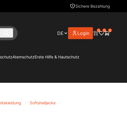
Sichere Bezahlung
0
0
0
Login
schutz
Atemschutz
Erste Hilfe & Hautschutz
eitskleidung
Softshelljacke