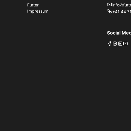
Furter
info@furt
Impressum
+41 44 71
Social Med