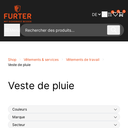
0
0
0
Menu
Shop
Vêtements & services
Vêtements de travail
Veste de pluie
Veste de pluie
Couleurs
Marque
Secteur