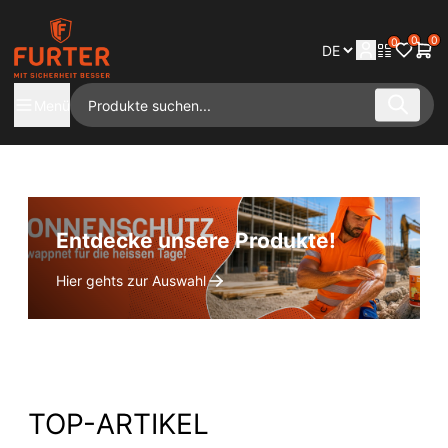
0
0
0
Menü
Entdecke unsere Produkte!
Hier gehts zur Auswahl
TOP-ARTIKEL