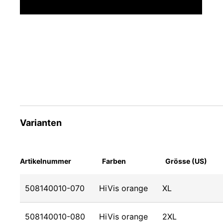
Varianten
Artikelnummer
Farben
Grösse (US)
508140010-070
HiVis orange
XL
508140010-080
HiVis orange
2XL