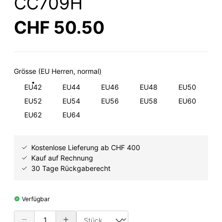
CC709H
CHF 50.50
Grösse (EU Herren, normal)
EU42
EU44
EU46
EU48
EU50
EU52
EU54
EU56
EU58
EU60
EU62
EU64
Kostenlose Lieferung ab CHF 400
Kauf auf Rechnung
30 Tage Rückgaberecht
Verfügbar