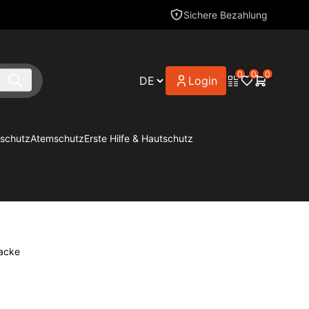
Sichere Bezahlung
0
0
0
Login
schutz
Atemschutz
Erste Hilfe & Hautschutz
jacke