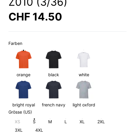
Z010 (3/36)
CHF 14.50
Farben
orange
black
white
bright royal
french navy
light oxford
Grösse (US)
XS
S
M
L
XL
2XL
3XL
4XL