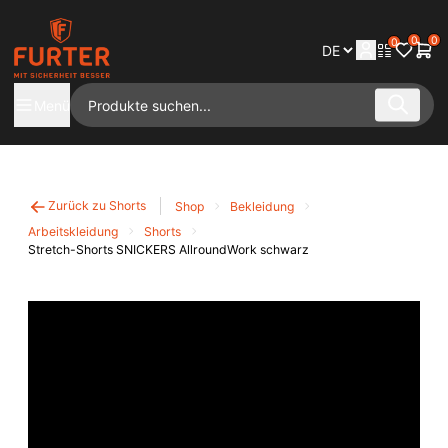
0
0
0
Menü
Zurück zu Shorts
Shop
Bekleidung
Arbeitskleidung
Shorts
Stretch-Shorts SNICKERS AllroundWork schwarz