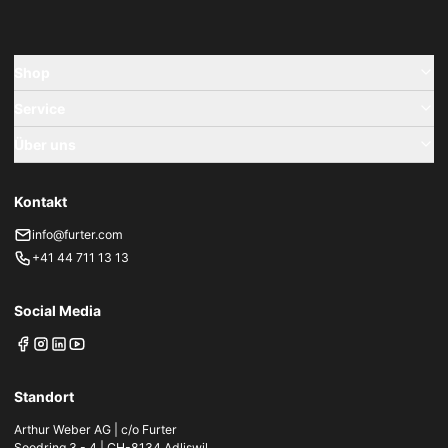
Shop
Service
Über uns
Kontakt
info@furter.com
+41 44 711 13 13
Social Media
Standort
Arthur Weber AG | c/o Furter
Soodring 3 - 4 | CH-8134 Adliswil