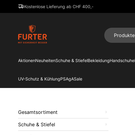
Kostenlose Lieferung ab CHF 400,-
Aktionen
Neuheiten
Schuhe & Stiefel
Bekleidung
Handschuhe
UV-Schutz & Kühlung
PSAgA
Sale
Gesamtsortiment
Schuhe & Stiefel