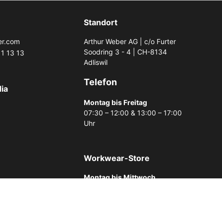
Standort
er.com
Arthur Weber AG | c/o Furter
Soodring 3 - 4 | CH-8134
1 13 13
Adliswil
Telefon
ia
Montag bis Freitag
07:30 – 12:00 & 13:00 – 17:00
Uhr
Workwear-Store
Montag bis Mittwoch
07:30 - 12:00 & 13:00 - 17:30
Uhr
Donnerstag