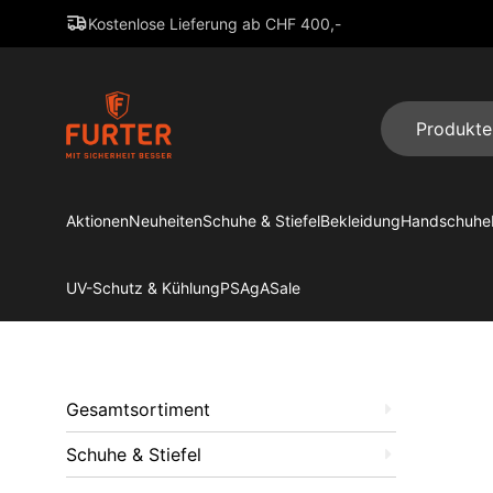
Kostenlose Lieferung ab CHF 400,-
Aktionen
Neuheiten
Schuhe & Stiefel
Bekleidung
Handschuhe
UV-Schutz & Kühlung
PSAgA
Sale
Gesamtsortiment
Schuhe & Stiefel