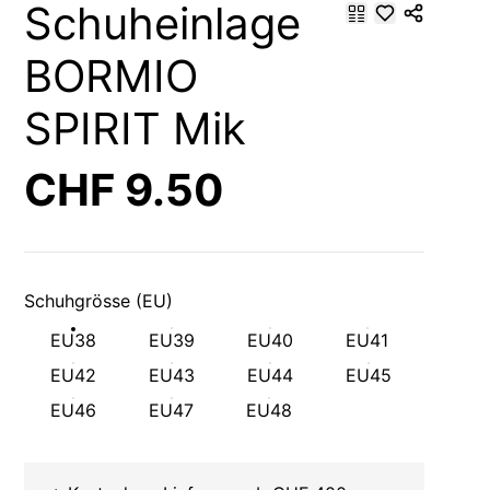
Schuheinlage
BORMIO
SPIRIT Mik
CHF 9.50
Schuhgrösse (EU)
EU38
EU39
EU40
EU41
EU42
EU43
EU44
EU45
EU46
EU47
EU48