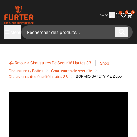
0
0
0
Menu
Retour à Chaussures De Sécurité Hautes S3
Shop
Chaussures / Bottes
Chaussures de sécurité
BORMIO SAFETY Piz Zupo
Chaussures de sécurité hautes S3