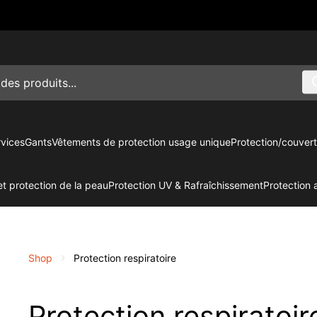
vices
Gants
Vêtements de protection usage unique
Protection/couvert
t protection de la peau
Protection UV & Rafraîchissement
Protection 
Shop
Protection respiratoire
Protection respiratoir