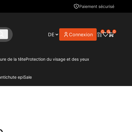
Paiement sécurisé
0
0
0
Connexion
ure de la tête
Protection du visage et des yeux
antichute epi
Sale
e