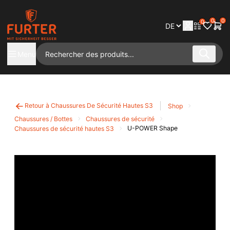
0
0
0
Menu
Retour à Chaussures De Sécurité Hautes S3
Shop
Chaussures / Bottes
Chaussures de sécurité
U-POWER Shape
Chaussures de sécurité hautes S3