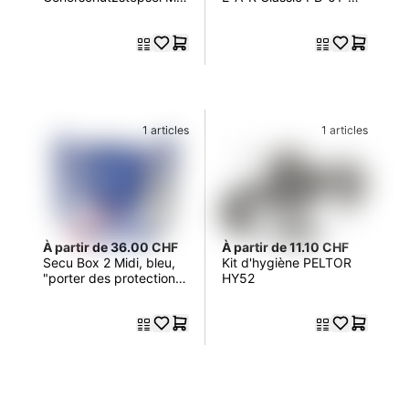
LDEX passend zu
001
Wave-Band
1 articles
1 articles
À partir de 36.00 CHF
À partir de 11.10 CHF
Secu Box 2 Midi, bleu,
Kit d'hygiène PELTOR
"porter des protections
HY52
auditives"