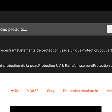
vices
Gants
Vêtements de protection usage unique
Protection/couvert
t protection de la peau
Protection UV & Rafraîchissement
Protection 
Retour à 3935
Shop
Protection respiratoire
Ven