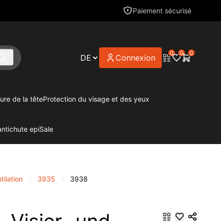
Paiement sécurisé
0
0
0
Connexion
ure de la tête
Protection du visage et des yeux
antichute epi
Sale
tilation
3935
3938