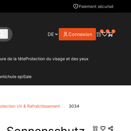
Paiement sécurisé
0
0
0
Connexion
ure de la tête
Protection du visage et des yeux
antichute epi
Sale
otection UV & Rafraîchissement
3034