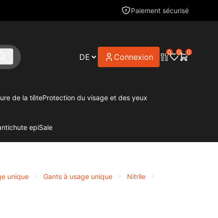
Paiement sécurisé
0
0
0
Connexion
ure de la tête
Protection du visage et des yeux
antichute epi
Sale
ge unique
Gants à usage unique
Nitrile