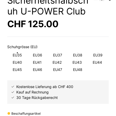
Sicherheitshalbsch
uh U-POWER Club
CHF 125.00
Schuhgrösse (EU)
EU35
EU36
EU37
EU38
EU39
EU40
EU41
EU42
EU43
EU44
EU45
EU46
EU47
EU48
Kostenlose Lieferung ab CHF 400
Kauf auf Rechnung
30 Tage Rückgaberecht
Beschaffungsartikel