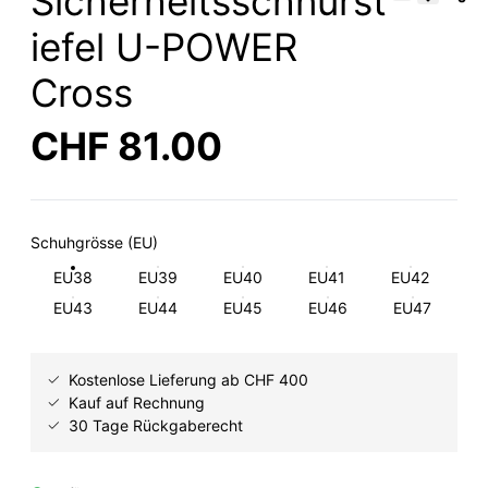
Sicherheitsschnürst
iefel U-POWER
Cross
CHF 81.00
Schuhgrösse (EU)
EU38
EU39
EU40
EU41
EU42
EU43
EU44
EU45
EU46
EU47
Kostenlose Lieferung ab CHF 400
Kauf auf Rechnung
30 Tage Rückgaberecht