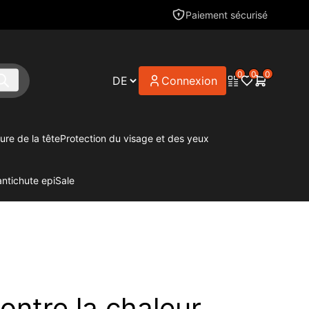
Paiement sécurisé
0
0
0
Connexion
ure de la tête
Protection du visage et des yeux
antichute epi
Sale
ontre la chaleur