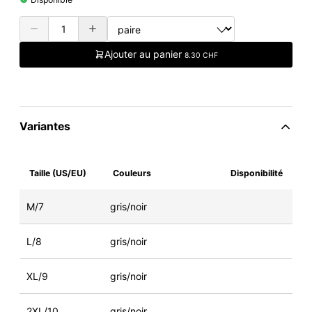
Ajouter au panier
8.30 CHF
Variantes
Taille (US/EU)
Couleurs
Disponibilité
M/7
gris/noir
L/8
gris/noir
XL/9
gris/noir
2XL/10
gris/noir