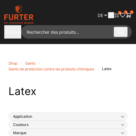
0
0
0
Menu
Shop
Gants
Latex
Gants de protection contre les produits chimiques
Latex
Application
Couleurs
Marque