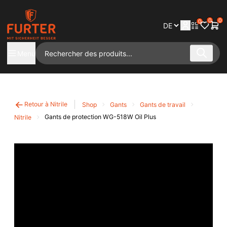
0
0
0
Menu
Retour à Nitrile
Shop
Gants
Gants de travail
Gants de protection WG-518W Oil Plus
Nitrile