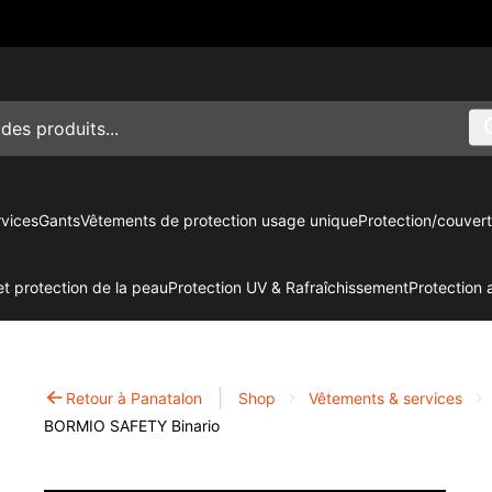
vices
Gants
Vêtements de protection usage unique
Protection/couvert
t protection de la peau
Protection UV & Rafraîchissement
Protection 
Retour à Panatalon
Shop
Vêtements & services
BORMIO SAFETY Binario