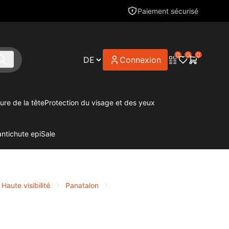
Paiement sécurisé
0
0
0
Connexion
ure de la tête
Protection du visage et des yeux
antichute epi
Sale
Haute visibilité
Panatalon