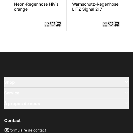
Neon-Regenhose HiVis
Warnschutz-Regenhose
orange
LITZ Signal 217
Shop
Service
À propos de nous
Contact
formulaire de contact