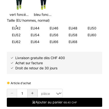
vert foncé/HiVis jaune
bleu foncé/HiVis jaune
Taille (EU hommes, normal)
EU42
EU44
EU46
EU48
EU50
EU52
EU54
EU56
EU58
EU60
EU62
EU64
EU66
EU68
Livraison gratuite dès CHF 400
Achat sur facture
Droit de retour de 30 jours
Article d'achat
Ajouter au panier
68.40 CHF