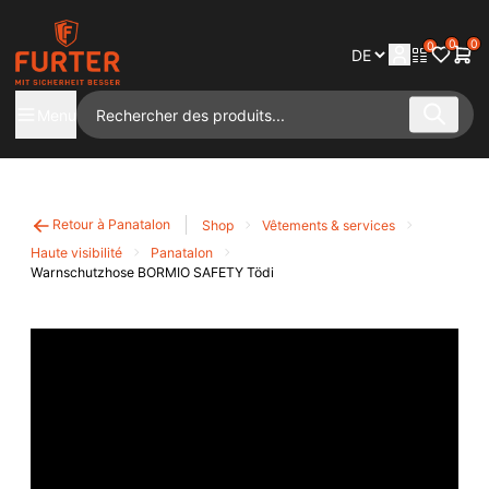
0
0
0
Menu
Retour à Panatalon
Shop
Vêtements & services
Haute visibilité
Panatalon
Warnschutzhose BORMIO SAFETY Tödi