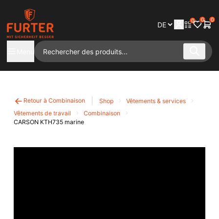
0
0
0
Menu
Retour à Combinaison
Shop
Vêtements & services
Vêtements de travail
Combinaison
CARSON KTH735 marine