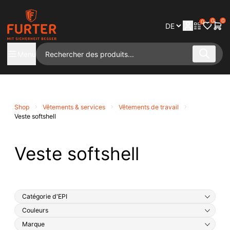
0
0
0
Menu
Shop
Vêtements & services
Vêtements de travail
Veste softshell
Veste softshell
Catégorie d'EPI
Couleurs
Marque