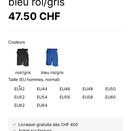
bleu roi/gris
47.50 CHF
Couleurs
noir/gris
bleu roi/gris
Taille (EU hommes, normal)
EU42
EU44
EU46
EU48
EU50
EU52
EU54
EU56
EU58
EU60
EU62
EU64
Livraison gratuite dès CHF 400
Achat sur facture