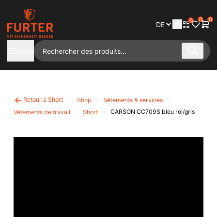
0
0
0
Menu
Retour à Short
Shop
Vêtements & services
CARSON CC709S bleu roi/gris
Vêtements de travail
Short