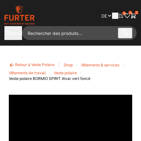
0
0
0
Menu
Retour à Veste Polaire
Shop
Vêtements & services
Vêtements de travail
Veste polaire
Veste polaire BORMIO SPIRIT Alvar vert foncé